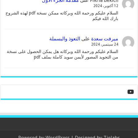
Fikria Bekich
على
مقدمة الجزء الأول
12 أكتوبر، 2024
السلام عليكم ورحمة الله وبركاته ممكن نسخة pdf لهذه الشروح
بارك الله فيكم
ميرفت سعدة
على
التعوذ والبسملة
24 سبتمبر، 2024
السلام عليكم ورحمة الله وبركاته هل يمكن الحصول على نسخة
من التجويد المصور لأيمن سويد كاملة بملف pdf
YouTube
Powered by
WordPress
| Designed by
Tielabs