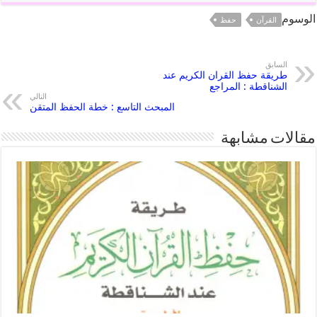
الوسوم
القرآن
حفظ
السابق
طريقة حفظ القران الكريم عند
الشناقطة : المراجع
التالي
المبحث التاسع : خطة الحفظ المتقن
مقالات مشابهة