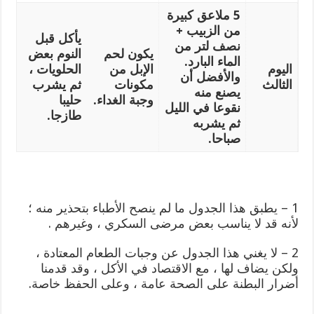
5 ملاعق كبيرة
من الزبيب +
يأكل قبل
نصف لتر من
يكون لحم
النوم بعض
الماء البارد.
اليوم
الإبل من
الحلويات ،
والأفضل أن
الثالث
مكونات
ثم يشرب
يصنع منه
وجبة الغداء.
حليبا
نقوعا في الليل
طازجا.
ثم يشربه
صباحا.
1 – يطبق هذا الجدول ما لم ينصح الأطباء بتحذير منه ؛
لأنه قد لا يناسب بعض مرضى السكري ، وغيرهم .
2 – لا يغني هذا الجدول عن وجبات الطعام المعتادة ،
ولكن يضاف لها ، مع الاقتصاد في الأكل ، وقد قدمنا
أضرار البطنة على الصحة عامة ، وعلى الحفظ خاصة.