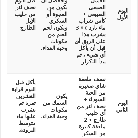
العسل
والأفضل أن
قبل النوم :
الصيفي
يكون من
نصف لتر
اليوم
الطبيعي +
العجوة أو
من حليب
الأول
كأس شراب
السكري
الإبل
ماء بارد ) × 3
ويكون لحم
الطازج
يشرب هذا
الغنم من
على الريق أي
مكونات
قبل أن يأكل
وجبة الغداء.
أي شيء ، ثم
يبدأ التكرار.
نصف ملعقة
يأكل قبل
شاي صغيرة
النوم قرابة
من الحبة
يكون
العشرين
السوداء +
اليوم
السمك من
تمرة ثم
نصف لتر من
الثاني
مكونات
يشرب
أي حليب
وجبة الغداء.
عليها ماء
طازج + 2
متوسط
ملعقة كبيرة
البرودة.
من السكر