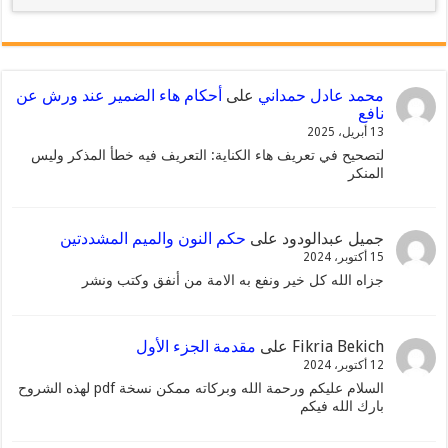
محمد عادل حمداني
على
أحكام هاء الضمير عند ورش عن
نافع
13 أبريل، 2025
لتصحيح في تعريف هاء الكناية: التعريف فيه خطأ المذكر وليس
المنكر
جميل عبدالودود
على
حكم النون والميم المشددتين
15 أكتوبر، 2024
جزاه الله كل خير ونفع به الامة من أنفق وكتب ونشر
Fikria Bekich
على
مقدمة الجزء الأول
12 أكتوبر، 2024
السلام عليكم ورحمة الله وبركاته ممكن نسخة pdf لهذه الشروح
بارك الله فيكم