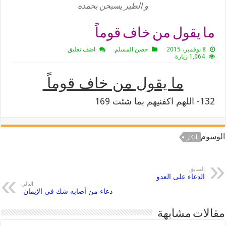
و الطير يسبحن بحمده
ما يقول من خاف قوماً
8 نوفمبر، 2015
حصن المسلم
اضف تعليق
1,064 زيارة
ما يقول من خاف قوماً
132- اللهم اكفنيهم بما شئت 169
الوسوم
أذكار
السابق
الدعاء على العدو
التالي
دعاء من أصابه شك في الإيمان
مقالات مشابهة