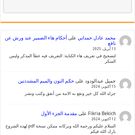
محمد عادل حمداني
على
أحكام هاء الضمير عند ورش عن
نافع
13 أبريل، 2025
لتصحيح في تعريف هاء الكناية: التعريف فيه خطأ المذكر وليس
المنكر
جميل عبدالودود
على
حكم النون والميم المشددتين
15 أكتوبر، 2024
جزاه الله كل خير ونفع به الامة من أنفق وكتب ونشر
Fikria Bekich
على
مقدمة الجزء الأول
12 أكتوبر، 2024
السلام عليكم ورحمة الله وبركاته ممكن نسخة pdf لهذه الشروح
بارك الله فيكم