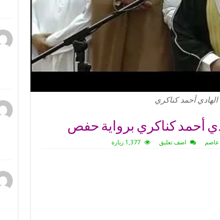
الهادي أحمد كناكري
دي أحمد كناكري برواية حفص
 عاصم
اضف تعليق
1,377 زيارة