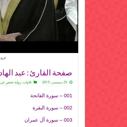
عبد 
صفحة القارئ : عبد الها
25 ديسمبر، 2015
تلاوات
,
رواية حفص عن
001 – سورة الفاتحة
002 – سورة البقرة
003 – سورة آل عمران