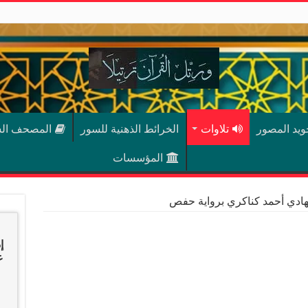
جويد المصور
تلاوات
الخرائط الذهنية للسور
المصحف ال
المؤسسات
لهادي أحمد كناكري برواية حفص
إ
عب