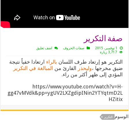
صفة التكرير
1 نوفمبر، 2015
صفات الحروف
اضف تعليق
3,717 زيارة
التكرير هو إرتعاد طرف اللسان
بالراء
ارتعادا خفياً نتيجة
ضيق مخرجها ،
وليحذر
القارئ من
المبالغة في التكرير
المؤدي إلى ظهر أكثر من راء.
https://www.youtube.com/watch?v=H-
gg47vMVdk&pp=ygUV2LXZgdipINin2YTYqtmD2L
HZitix
الوسوم
التكرير