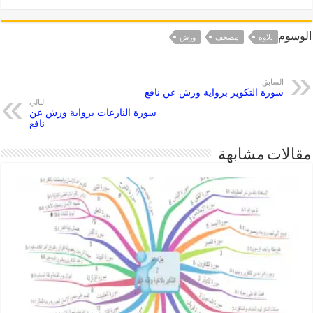
الوسوم
تلاوة
مصحف
ورش
السابق
سورة التكوير برواية ورش عن نافع
التالي
سورة النازعات برواية ورش عن
نافع
مقالات مشابهة