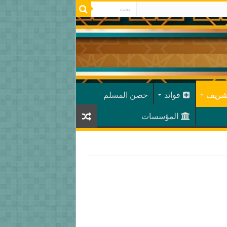
شريف
فوائد
حصن المسلم
المؤسسات