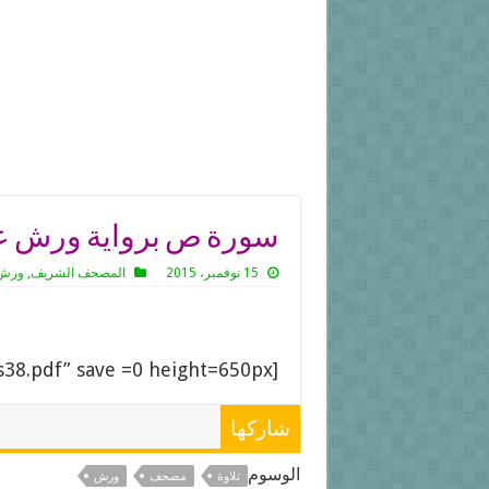
سورة ص برواية ورش عن
15 نوفمبر، 2015
المصحف الشريف
,
ورش 
[gview file=”https://xn--pgbej3hk.com/wp-content/uploads/2015/11/s38.pdf” save =0 height=650px]
شاركها
الوسوم
تلاوة
مصحف
ورش