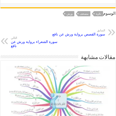
الوسوم
تلاوة
مصحف
ورش
السابق
سورة القصص برواية ورش عن نافع
التالي
سورة الشعراء برواية ورش عن
نافع
مقالات مشابهة