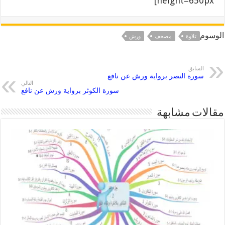
height=650px]
الوسوم
تلاوة
مصحف
ورش
السابق
سورة النصر برواية ورش عن نافع
التالي
سورة الكوثر برواية ورش عن نافع
مقالات مشابهة