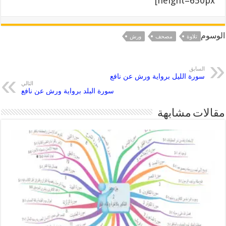
height=650px]
الوسوم
تلاوة
مصحف
ورش
السابق
سورة الليل برواية ورش عن نافع
التالي
سورة البلد برواية ورش عن نافع
مقالات مشابهة