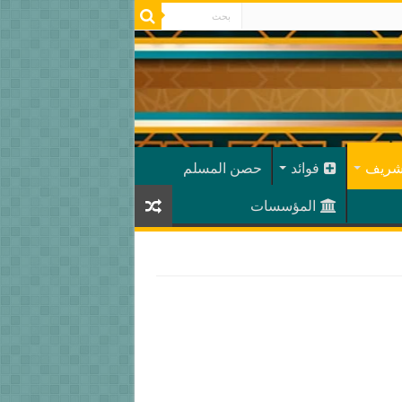
شريف
فوائد
حصن المسلم
المؤسسات