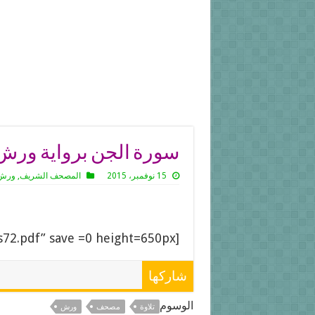
سورة الجن برواية ورش 
15 نوفمبر، 2015
المصحف الشريف
,
ورش 
[gview file=”https://xn--pgbej3hk.com/wp-content/uploads/2015/11/s72.pdf” save =0 height=650px]
شاركها
الوسوم
تلاوة
مصحف
ورش