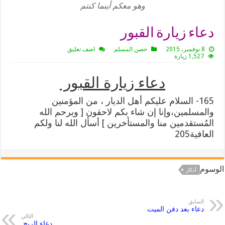
وهو معكم أينما كنتم
دعاء زيارة القبور
8 نوفمبر، 2015
حصن المسلم
اضف تعليق
1,527 زيارة
دعاء زيارة القبور
165- السلام عليكم أهل الديار ، من المؤمنين
والمسلمين،وإنا إن شاء بكم لاحقون [ ويرحم الله
المُستقدمين منا والمستأخرين ] أسأل الله لنا ولكم
العافية205
الوسوم
أذكار
السابق
دعاء بعد دفن الميت
التالي
دعاء الريح