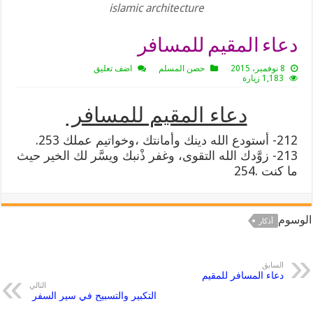
islamic architecture
دعاء المقيم للمسافر
8 نوفمبر، 2015
حصن المسلم
اضف تعليق
1,183 زيارة
دعاء المقيم للمسافر
212- أستودع الله دينك وأمانتك ،وخواتيم عملك 253.
213- زوَّدك الله التقوى، وغفر ذْنبك ويسَّر لك الخير حيث
ما كنت .254
الوسوم
أذكار
السابق
دعاء المسافر للمقيم
التالي
التكبير والتسبيح في سير السفر