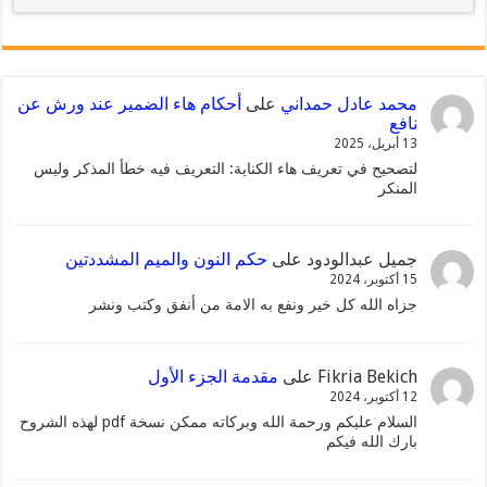
محمد عادل حمداني
على
أحكام هاء الضمير عند ورش عن
نافع
13 أبريل، 2025
لتصحيح في تعريف هاء الكناية: التعريف فيه خطأ المذكر وليس
المنكر
جميل عبدالودود
على
حكم النون والميم المشددتين
15 أكتوبر، 2024
جزاه الله كل خير ونفع به الامة من أنفق وكتب ونشر
Fikria Bekich
على
مقدمة الجزء الأول
12 أكتوبر، 2024
السلام عليكم ورحمة الله وبركاته ممكن نسخة pdf لهذه الشروح
بارك الله فيكم