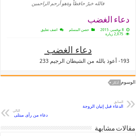
فالله خيرٌ حافظاً وةهو أرحم الراحمين
دعاء الغضب
8 نوفمبر، 2015
حصن المسلم
اضف تعليق
2,075 زيارة
دعاء الغضب
193- أعوذ بالله من الشيطان الرجيم 233
الوسوم
أذكار
السابق
الدعاء قبل إتيان الزوجة
التالي
دعاء من رأى مبتلى
مقالات مشابهة