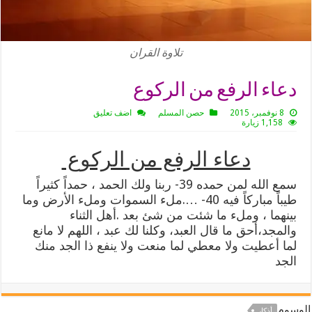
تلاوة القران
دعاء الرفع من الركوع
8 نوفمبر، 2015
حصن المسلم
اضف تعليق
1,158 زيارة
دعاء الرفع من الركوع
سمع الله لمن حمده 39- ربنا ولك الحمد ، حمداً كثيراً
طيباً مباركاً فيه 40- ….ملء السموات وملء الأرض وما
بينهما ، وملء ما شئت من شئ بعد .أهل الثناء
والمجد،أحق ما قال العبد، وكلنا لك عبد ، اللهم لا مانع
لما أعطيت ولا معطي لما منعت ولا ينفع ذا الجد منك
الجد
الوسوم
أذكار