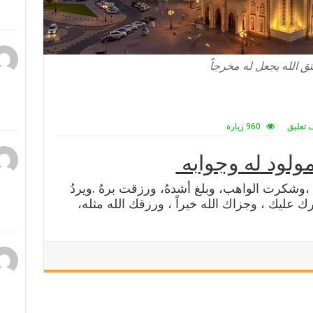
ق الله يجعل له مخرجاً
 تعليق
960 زيارة
لمولود له وجوابه
ك ،وشكرت الواهب، وبلغ أشدهُ، ورزقت برهُ .ويردُ
ارك عليك ، وجزاك الله خيراً ، ورزقك الله مثله،