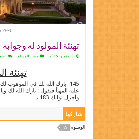
ومن يت
تهنئة المولود له وجوابه
8 نوفمبر، 2015
حصن المسلم
اضف
تهنئة ا
145- بارك الله لك في الموهوب ل
عليه المهنأ فيقول : بارك الله لك وب
وأجزل ثوابك 183 .
شاركها
الوسوم
أذكار