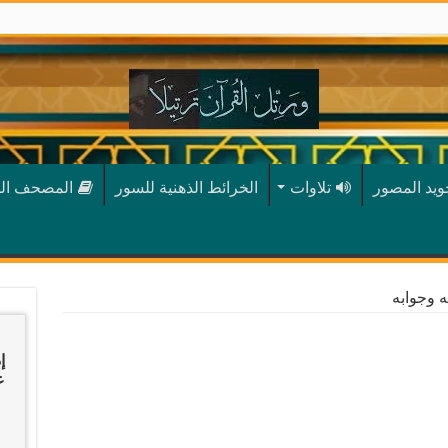
جويد المصور
تلاوات
الخرائط الذهنية للسور
المصحف ال
له وجوابه
إ
عب