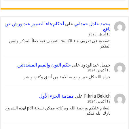
محمد عادل حمداني
على
أحكام هاء الضمير عند ورش عن
نافع
13 أبريل، 2025
لتصحيح في تعريف هاء الكناية: التعريف فيه خطأ المذكر وليس
المنكر
جميل عبدالودود
على
حكم النون والميم المشددتين
15 أكتوبر، 2024
جزاه الله كل خير ونفع به الامة من أنفق وكتب ونشر
Fikria Bekich
على
مقدمة الجزء الأول
12 أكتوبر، 2024
السلام عليكم ورحمة الله وبركاته ممكن نسخة pdf لهذه الشروح
بارك الله فيكم