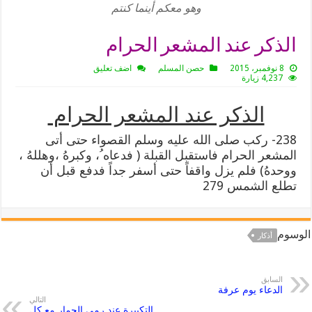
وهو معكم أينما كنتم
الذكر عند المشعر الحرام
8 نوفمبر، 2015
حصن المسلم
اضف تعليق
4,237 زيارة
الذكر عند المشعر الحرام
238- ركب صلى الله عليه وسلم القصواء حتى أتى
المشعر الحرام فاستقبل القبلة ( فدعاه ُ، وكبرهُ ،وهللهُ ،
ووحدهُ) فلم يزل واقفاً حتى أسفر جداً فدفع قبل أن
تطلع الشمس 279
الوسوم
أذكار
السابق
الدعاء يوم عرفة
التالي
التكبيرة عند رمي الجمار مع كل