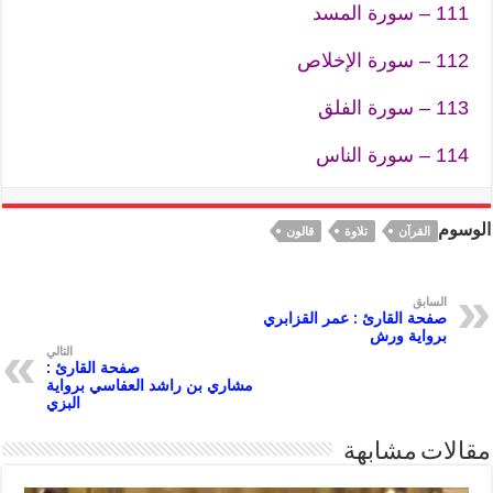
111 – سورة المسد
112 – سورة الإخلاص
113 – سورة الفلق
114 – سورة الناس
الوسوم
القرآن
تلاوة
قالون
السابق
صفحة القارئ : عمر القزابري
برواية ورش
التالي
صفحة القارئ :
مشاري بن راشد العفاسي برواية
البزي
مقالات مشابهة