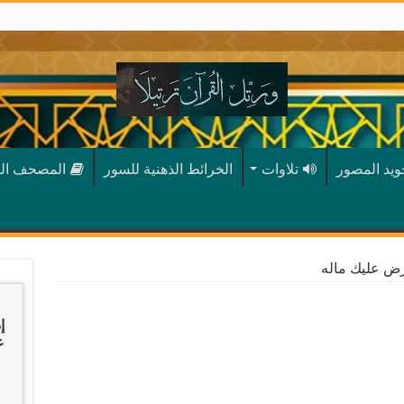
جويد المصور
تلاوات
الخرائط الذهنية للسور
المصحف ال
رض عليك ماله
إ
عب