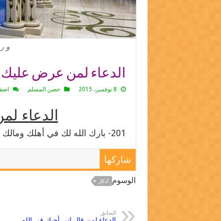
و ر
الدعاء لمن عرض عليك 
8 نوفمبر، 2015
حصن المسلم
اضف
الدعاء لم
201- بارك الله لك في أهلك ومالك . 242
شاركها
الوسوم
أذكار
السابق
الدعاء لمن قال إني أحبك في الله