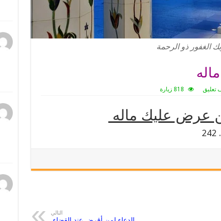
بك الغفور ذو الرحمة
ماله
 تعليق
818 زيارة
ن عرض عليك ماله
التالي
الدعاء لمن أقرض عند القضاء