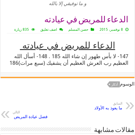
و ما توفيقي إلا بالله
الدعاء للمريض في عيادته
8 نوفمبر، 2015
حصن المسلم
اضف تعليق
835 زيارة
الدعاء للمريض في عيادته
147- لا بأس طهور إن شاء الله 185 . 148- أسأل الله
العظيم رب العرش العظيم أن يشفيك (سبع مرات)186
الوسوم
أذكار
السابق
ما يعوذ به الأولاد
التالي
فضل عيادة المريض
مقالات مشابهة