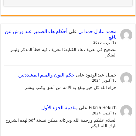
محمد عادل حمداني
على
أحكام هاء الضمير عند ورش عن
نافع
13 أبريل، 2025
لتصحيح في تعريف هاء الكناية: التعريف فيه خطأ المذكر وليس
المنكر
جميل عبدالودود
على
حكم النون والميم المشددتين
15 أكتوبر، 2024
جزاه الله كل خير ونفع به الامة من أنفق وكتب ونشر
Fikria Bekich
على
مقدمة الجزء الأول
12 أكتوبر، 2024
السلام عليكم ورحمة الله وبركاته ممكن نسخة pdf لهذه الشروح
بارك الله فيكم