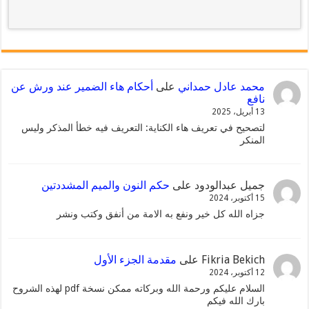
محمد عادل حمداني
على
أحكام هاء الضمير عند ورش عن
نافع
13 أبريل، 2025
لتصحيح في تعريف هاء الكناية: التعريف فيه خطأ المذكر وليس
المنكر
جميل عبدالودود
على
حكم النون والميم المشددتين
15 أكتوبر، 2024
جزاه الله كل خير ونفع به الامة من أنفق وكتب ونشر
Fikria Bekich
على
مقدمة الجزء الأول
12 أكتوبر، 2024
السلام عليكم ورحمة الله وبركاته ممكن نسخة pdf لهذه الشروح
بارك الله فيكم