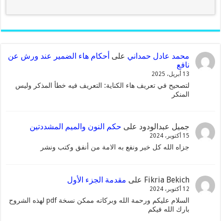
محمد عادل حمداني
على
أحكام هاء الضمير عند ورش عن
نافع
13 أبريل، 2025
لتصحيح في تعريف هاء الكناية: التعريف فيه خطأ المذكر وليس
المنكر
جميل عبدالودود
على
حكم النون والميم المشددتين
15 أكتوبر، 2024
جزاه الله كل خير ونفع به الامة من أنفق وكتب ونشر
Fikria Bekich
على
مقدمة الجزء الأول
12 أكتوبر، 2024
السلام عليكم ورحمة الله وبركاته ممكن نسخة pdf لهذه الشروح
بارك الله فيكم