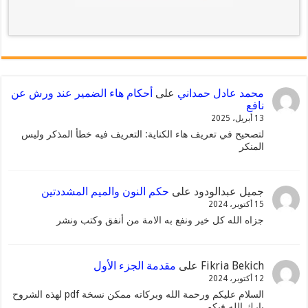
محمد عادل حمداني
على
أحكام هاء الضمير عند ورش عن
نافع
13 أبريل، 2025
لتصحيح في تعريف هاء الكناية: التعريف فيه خطأ المذكر وليس
المنكر
جميل عبدالودود
على
حكم النون والميم المشددتين
15 أكتوبر، 2024
جزاه الله كل خير ونفع به الامة من أنفق وكتب ونشر
Fikria Bekich
على
مقدمة الجزء الأول
12 أكتوبر، 2024
السلام عليكم ورحمة الله وبركاته ممكن نسخة pdf لهذه الشروح
بارك الله فيكم