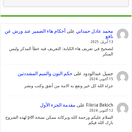
محمد عادل حمداني
على
أحكام هاء الضمير عند ورش عن
نافع
13 أبريل، 2025
لتصحيح في تعريف هاء الكناية: التعريف فيه خطأ المذكر وليس
المنكر
جميل عبدالودود
على
حكم النون والميم المشددتين
15 أكتوبر، 2024
جزاه الله كل خير ونفع به الامة من أنفق وكتب ونشر
Fikria Bekich
على
مقدمة الجزء الأول
12 أكتوبر، 2024
السلام عليكم ورحمة الله وبركاته ممكن نسخة pdf لهذه الشروح
بارك الله فيكم