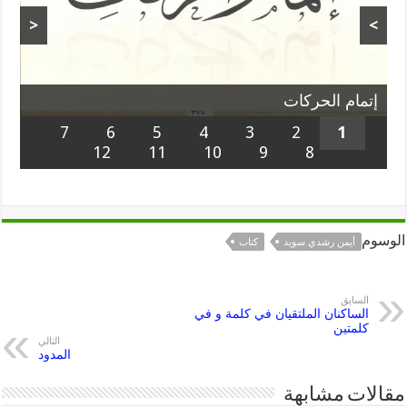
<
>
إتمام الحركات
7
6
5
4
3
2
1
12
11
10
9
8
الوسوم
أيمن رشدي سويد
كتاب
السابق
الساكنان الملتقيان في كلمة و في
كلمتين
التالي
المدود
مقالات مشابهة