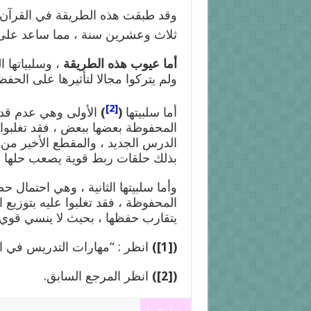
وقد طبقت هذه الطريقة في القرآن ا
ثلاث وعشرين سنة ، مما ساعد على 
أما عيوب هذه الطريقة
، وسلبياتها ا
ولم يتركوا مجالا لتأثيرها على الحف
[2]
أما سلبيتها
(
)
الأولى وهي عدم قدر
المحفوظة بعضها ببعض ، فقد تغلبوا 
الدرس الجديد ، والمقطع الأخير من 
بذلك حلقات ربط قوية يصعب حلها 
وأما سلبيتها الثانية ، وهي احتمال
المحفوظة ، فقد تغلبوا عليه بتوزيع
يتقارب حفظها ، بحيث لا ينسي قوي 
(
[1]
)
انظر : “مهارات التدريس في الحلقات القرآن
(
[2]
)
انظر المرجع السابق.