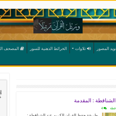
جويد المصور
تلاوات
الخرائط الذهنية للسور
المصحف ال
إ
عب
لشناقطة : المقدمة
اقطة
4
طريقة حفظ القران الكريم عند الشناقطة :