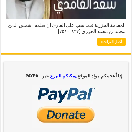
المقدمة الجزرية فيما يجب على القارئ أن يعلمه شمس الدين
محمد بن محمد الجزري [٨٣٣ -٧٥١]
أكمل القراءة »
إذا أعجبتكم مواد الموقع
يمكنكم التبرع
عبر PAYPAL