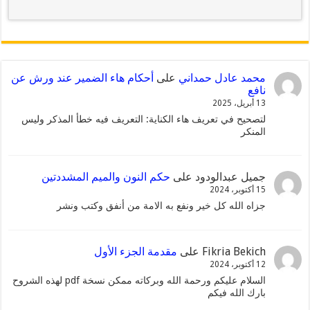
محمد عادل حمداني
على
أحكام هاء الضمير عند ورش عن
نافع
13 أبريل، 2025
لتصحيح في تعريف هاء الكناية: التعريف فيه خطأ المذكر وليس
المنكر
جميل عبدالودود
على
حكم النون والميم المشددتين
15 أكتوبر، 2024
جزاه الله كل خير ونفع به الامة من أنفق وكتب ونشر
Fikria Bekich
على
مقدمة الجزء الأول
12 أكتوبر، 2024
السلام عليكم ورحمة الله وبركاته ممكن نسخة pdf لهذه الشروح
بارك الله فيكم